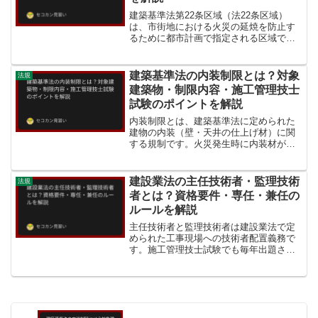
建築基準法第22条区域（法22条区域）
は、市街地における火災の延焼を防止す
るために都市計画で指定される区域で
す。防火地域・準防火地域との違いと規
制内容を理解しておくことが施工管理技
士試験対策に重要です。建築基準法第22
建築基準法の内装制限とは？対象
法規
条区域とは建築基準法第...
建築物・制限内容・施工管理技士
試験のポイントを解説
内装制限とは、建築基準法に定められた
建物の内装（壁・天井の仕上げ材）に関
する規制です。火災発生時に内装材が燃
え広がって被害が拡大するのを防ぐこと
を目的としており、施工管理技士試験で
も頻出テーマです。内装制限とは内装制
建設業法の主任技術者・監理技術
法規
限（建築基準法第35条の...
者とは？資格要件・専任・兼任の
ルールを解説
主任技術者と監理技術者は建設業法で定
められた工事現場への技術者配置義務で
す。施工管理技士試験でも毎年出題され
る頻出テーマですので、違いと資格要件
をしっかり理解しておきましょう。主任
技術者と監理技術者の違い建設業法第26
条では、元請・下請を問...