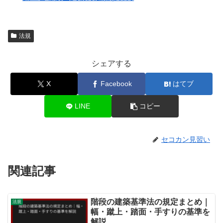
法規
シェアする
X
Facebook
はてブ
LINE
コピー
セコカン見習い
関連記事
階段の建築基準法の規定まとめ｜
法規
幅・蹴上・踏面・手すりの基準を
解説