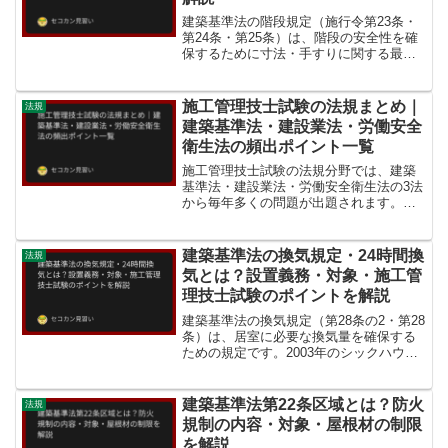
建築基準法の階段規定（施行令第23条・
第24条・第25条）は、階段の安全性を確
保するために寸法・手すりに関する最低
基準を定めたものです。施工管理技士試
験でも寸法の数値が頻出です。階段各部
の名称蹴上（けあげ）：階段1段の高さ
施工管理技士試験の法規まとめ｜
法規
（垂直方向）のこと...
建築基準法・建設業法・労働安全
衛生法の頻出ポイント一覧
施工管理技士試験の法規分野では、建築
基準法・建設業法・労働安全衛生法の3法
から毎年多くの問題が出題されます。本
記事では試験頻出のポイントを法律別に
一覧でまとめます。建築基準法の頻出ポ
イント採光規定（第28条）住宅の居室は
建築基準法の換気規定・24時間換
法規
床面積の1/7以上の...
気とは？設置義務・対象・施工管
理技士試験のポイントを解説
建築基準法の換気規定（第28条の2・第28
条）は、居室に必要な換気量を確保する
ための規定です。2003年のシックハウス
対策として24時間換気設備の設置が義務
化され、施工管理技士試験でも頻出テー
マです。換気規定とは建築基準法の換気
建築基準法第22条区域とは？防火
法規
規定は、居室...
規制の内容・対象・屋根材の制限
を解説