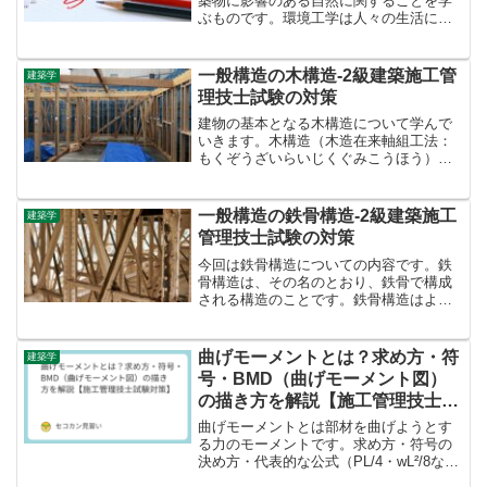
築物に影響のある自然に関することを学
ぶものです。環境工学は人々の生活に密
接していて、建築学の重要な部分の一つ
と言えます。環境工学-2級建築施工管理
技士試験の対策環境と言っても、気温、
一般構造の木構造-2級建築施工管
建築学
湿度、日照、熱、換気、...
理技士試験の対策
建物の基本となる木構造について学んで
いきます。木構造（木造在来軸組工法：
もくぞうざいらいじくぐみこうほう）と
は、基礎上部の土台の上に柱を立てて組
み立てるエ法のことを言います。床は、
梁（はり）の上に大引（おおびき）や根
一般構造の鉄骨構造-2級建築施工
建築学
太（ねだ）を架けて構成さ...
管理技士試験の対策
今回は鉄骨構造についての内容です。鉄
骨構造は、その名のとおり、鉄骨で構成
される構造のことです。鉄骨構造はよく
鉄筋コンクリート構造と比較されるの
で、鉄筋コンクリートとの対比でみてみ
ます。鉄骨構造は、鉄筋コンクリート構
曲げモーメントとは？求め方・符
建築学
造と比べると、次のような特...
号・BMD（曲げモーメント図）
の描き方を解説【施工管理技士試
験対策】
曲げモーメントとは部材を曲げようとす
る力のモーメントです。求め方・符号の
決め方・代表的な公式（PL/4・wL²/8な
ど）・BMDの描き方を施工管理技士試験