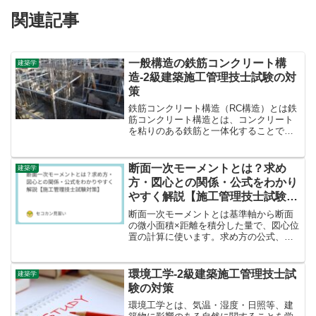
関連記事
一般構造の鉄筋コンクリート構
建築学
造-2級建築施工管理技士試験の対
策
鉄筋コンクリート構造（RC構造）とは鉄
筋コンクリート構造とは、コンクリート
を粘りのある鉄筋と一体化することで耐
震性を確保した構造のことをいいます。
コンクリートと鉄筋は、線膨張率がほぼ
等しく、温度変化に対して一体性を確保
断面一次モーメントとは？求め
建築学
できるため、鉄筋コンク...
方・図心との関係・公式をわかり
やすく解説【施工管理技士試験対
策】
断面一次モーメントとは基準軸から断面
の微小面積×距離を積分した量で、図心位
置の計算に使います。求め方の公式、複
合断面での計算手順、断面二次モーメン
トとの違いを施工管理技士試験対策とし
て解説。
環境工学-2級建築施工管理技士試
建築学
験の対策
環境工学とは、気温・湿度・日照等、建