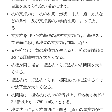
自重を支えられない場合に使う。
杭の支持力は、杭の材質、形状、寸法、施工方法な
どの条件、及び支持層の力学的性質によって決ま
る。
支持杭を用いた杭基礎の許容支持力には、基礎スラ
ブ底面における地盤の支持力は加算しない。
支持杭では、負の摩擦力が生じると、杭の先端部に
おける圧縮軸力が大きくなる。
杭径が同じ場合、埋込杭より打込杭の杭間隔を大き
くする。
埋込杭は、打込杭よりも、極限支持力に達するまで
の沈下量が大きくなる。
杭間隔は、埋込杭は杭径の2倍以上、打込杭は杭径の
2.5倍以上かつ750mm以上とする。
地盤沈下により杭周辺に下向き（負）の摩擦力が生