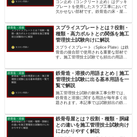
コン止め（コンクリート止め）はデッキ
プレートを使用したスラブ工事において
欠かせない部材です。鉄骨造の床・屋根
工事で使われる実務用語ですので、役割
と施工方法を理解しておきましょう。コ
ン止めとはコン止め（コンクリート止
スプライスプレートとは？役割・
鉄骨造・溶接
め・端部型枠）とは、デッキ...
種類・高力ボルトとの関係を施工
管理技士試験向けに解説
スプライスプレート（Splice Plate）は鉄
骨造の接合部で使用される重要な部材で
す。施工管理技士試験でも頻出の用語で
すので、役割・種類・施工上の注意点を
しっかり理解しておきましょう。スプラ
イスプレートとはスプライスプレート
鉄骨造・溶接の用語まとめ｜施工
鉄骨造・溶接
（添え板とも...
管理技士試験に出る基本用語を一
覧で解説
施工管理技士試験の躯体工事分野では、
鉄骨造と溶接に関する用語が毎年多く出
題されます。本記事では試験頻出の鉄骨
造・溶接用語を一覧でまとめます。H形鋼
の各部名称フランジ（Flange）：H形鋼の
上下の水平板。曲げモーメントによる引
鉄骨母屋とは？役割・種類・胴縁
鉄骨造・溶接
張・圧縮力を負...
との違いを施工管理技士試験向け
にわかりやすく解説