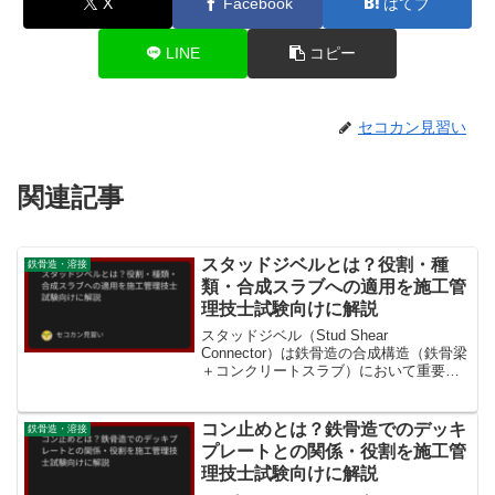
X
Facebook
はてブ
LINE
コピー
セコカン見習い
関連記事
スタッドジベルとは？役割・種
鉄骨造・溶接
類・合成スラブへの適用を施工管
理技士試験向けに解説
スタッドジベル（Stud Shear
Connector）は鉄骨造の合成構造（鉄骨梁
＋コンクリートスラブ）において重要な
役割を担う部材です。施工管理技士試験
でも出題される用語ですので、役割・構
造・施工方法を理解しておきましょう。
コン止めとは？鉄骨造でのデッキ
鉄骨造・溶接
スタッドジベ...
プレートとの関係・役割を施工管
理技士試験向けに解説