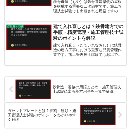
鉄骨母屋（もや）は鉄骨造建築物の屋根
を構成する重要な二次部材です。施工管
理技士試験でも出題される用語ですの
で、役割・種類・関連部材との違いを理
解しておきましょう。母屋とは母屋（も
や・Purlin）とは、鉄骨造の屋根におい
建て入れ直しとは？鉄骨建方での
鉄骨造・溶接
て、屋根材（折板・金...
手順・精度管理・施工管理技士試
験のポイントを解説
建て入れ直し（たていれなおし）は鉄骨
造の建方工事における重要な品質管理作
業です。施工管理技士試験でも頻出です
ので、手順・精度基準をしっかり理解し
ておきましょう。建て入れ直しとは建て
入れ直しとは、鉄骨建方（現場での鉄骨
組立て）において、組み上...
鉄骨造・溶接の用語まとめ｜施工管理技
士試験に出る基本用語を一覧で解説
ガセットプレートとは？役割・種類・施
工管理技士試験のポイントをわかりやす
く解説