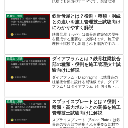
試験でも頻出のテーマです。突合せ溶接
とは突合せ溶接（突き合わせ溶接・Butt
Welding）とは、2枚の板材（または管
材）を同一平面上に突き合わせて端面同
鉄骨母屋とは？役割・種類・胴縁
鉄骨造・溶接
士を溶接する...
との違いを施工管理技士試験向け
にわかりやすく解説
鉄骨母屋（もや）は鉄骨造建築物の屋根
を構成する重要な二次部材です。施工管
理技士試験でも出題される用語ですの
で、役割・種類・関連部材との違いを理
解しておきましょう。母屋とは母屋（も
や・Purlin）とは、鉄骨造の屋根におい
ダイアフラムとは？鉄骨柱梁接合
鉄骨造・溶接
て、屋根材（折板・金...
部の種類・役割を施工管理技士試
験向けに解説
ダイアフラム（Diaphragm）は鉄骨造の
柱梁接合部に設ける補強板です。ダイア
フラムとはダイアフラム（仕切り板・横
補剛板）とは、鉄骨造の角形鋼管柱（角
柱）やH形鋼柱と梁の接合部において、柱
の内部または外部に設ける鋼板のことで
スプライスプレートとは？役割・
鉄骨造・溶接
す。梁フランジ...
種類・高力ボルトとの関係を施工
管理技士試験向けに解説
スプライスプレート（Splice Plate）は鉄
骨造の接合部で使用される重要な部材で