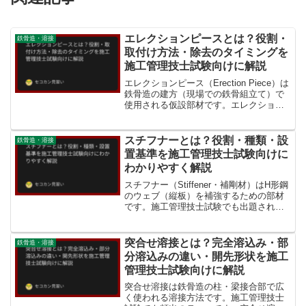
エレクションピースとは？役割・
鉄骨造・溶接
取付け方法・除去のタイミングを
施工管理技士試験向けに解説
エレクションピース（Erection Piece）は
鉄骨造の建方（現場での鉄骨組立て）で
使用される仮設部材です。エレクション
ピースとはエレクションピースとは、鉄
骨造の建方時に柱と梁の接合部におい
て、梁を仮受け（支持）するために柱フ
スチフナーとは？役割・種類・設
鉄骨造・溶接
ランジに仮...
置基準を施工管理技士試験向けに
わかりやすく解説
スチフナー（Stiffener・補剛材）はH形鋼
のウェブ（縦板）を補強するための部材
です。施工管理技士試験でも出題される
用語ですので、役割・種類・設置基準を
しっかり理解しておきましょう。スチフ
ナーとはスチフナー（補剛板・補剛材）
突合せ溶接とは？完全溶込み・部
鉄骨造・溶接
とは、H形鋼...
分溶込みの違い・開先形状を施工
管理技士試験向けに解説
突合せ溶接は鉄骨造の柱・梁接合部で広
く使われる溶接方法です。施工管理技士