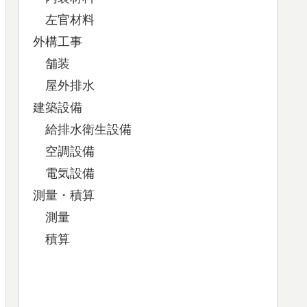
左官材料
外構工事
舗装
屋外排水
建築設備
給排水衛生設備
空調設備
電気設備
測量・積算
測量
積算