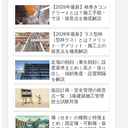
【2026年最新】根巻きコン
クリートとは？施工手順・
寸法・留意点を徹底解説
【2026年最新】ラス型枠
（型枠ラス）とは？メリッ
ト・デメリット・施工上の
留意点を徹底解説
足場の朝顔（養生朝顔）設
置基準まとめ｜高さ・張り
出し・傾斜角度・設置間隔
を解説
仮設計画・安全管理の留意
点一覧：1級建築施工管理
技士試験対策
堰（せき）の種類と特徴ま
とめ｜固定堰・可動堰・仮