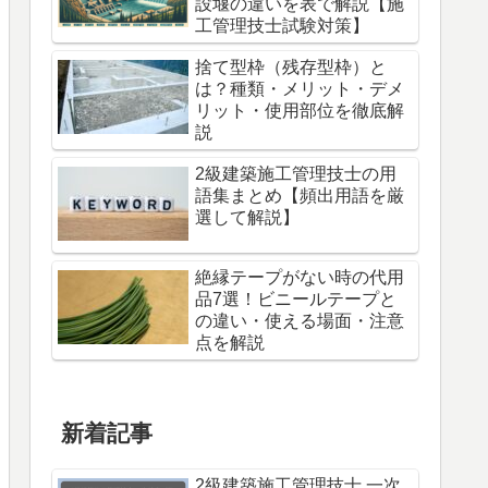
設堰の違いを表で解説【施
工管理技士試験対策】
捨て型枠（残存型枠）と
は？種類・メリット・デメ
リット・使用部位を徹底解
説
2級建築施工管理技士の用
語集まとめ【頻出用語を厳
選して解説】
絶縁テープがない時の代用
品7選！ビニールテープと
の違い・使える場面・注意
点を解説
新着記事
2級建築施工管理技士 一次