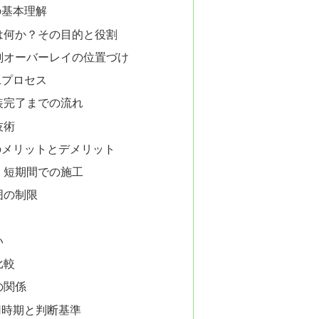
の基本理解
は何か？その目的と役割
削オーバーレイの位置づけ
工プロセス
装完了までの流れ
技術
のメリットとデメリット
・短期間での施工
囲の制限
い
比較
の関係
用時期と判断基準