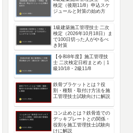
検定（後期11/8）申込スケ
ジュールと対策の始め方
1級建築施工管理技士 二次
検定（2026年10月18日）ま
で100日切った人がやるべ
き対策
【令和8年度】施工管理技
士 二次検定日程まとめ｜1
級10/18・2級11/8
鉄骨ブラケットとは？役
割・種類・取付け方法を施
工管理技士試験向けに解説
コン止めとは？鉄骨造での
デッキプレートとの関係・
役割を施工管理技士試験向
けに解説