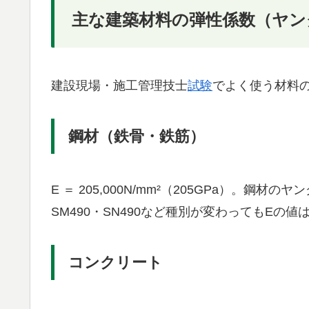
主な建築材料の弾性係数（ヤン
建設現場・施工管理技士
試験
でよく使う材料
鋼材（鉄骨・鉄筋）
E ＝ 205,000N/mm²（205GPa）。鋼
SM490・SN490など種別が変わってもEの値
コンクリート