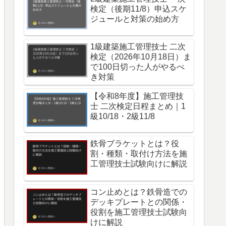
検定（後期11/8）申込スケ
ジュールと対策の始め方
1級建築施工管理技士 二次
検定（2026年10月18日）ま
で100日切った人がやるべ
き対策
【令和8年度】施工管理技
士 二次検定日程まとめ｜1
級10/18・2級11/8
鉄骨ブラケットとは？役
割・種類・取付け方法を施
工管理技士試験向けに解説
コン止めとは？鉄骨造での
デッキプレートとの関係・
役割を施工管理技士試験向
けに解説