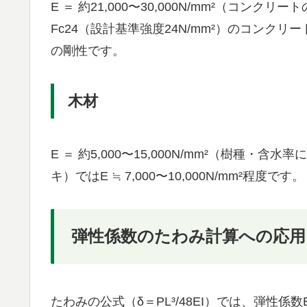
E ＝ 約21,000〜30,000N/mm²（コン
Fc24（設計基準強度24N/mm²）のコンクリートで
の剛性です。
木材
E ＝ 約5,000〜15,000N/mm²（樹種
キ）ではE ≒ 7,000〜10,000N/mm²程度です。
弾性係数のたわみ計算への応用
たわみの公式（δ＝PL³/48EI）では、弾性