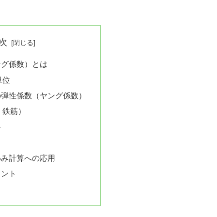
次
ング係数）とは
単位
の弾性係数（ヤング係数）
・鉄筋）
ト
わみ計算への応用
イント