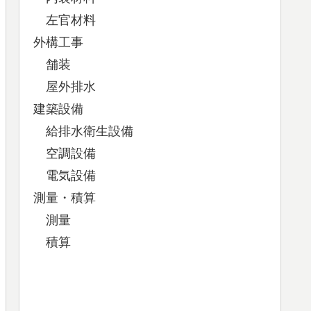
左官材料
外構工事
舗装
屋外排水
建築設備
給排水衛生設備
空調設備
電気設備
測量・積算
測量
積算