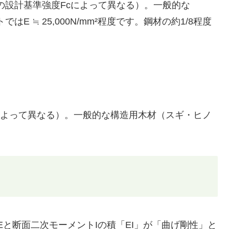
クリートの設計基準強度Fcによって異なる）。一般的な
はE ≒ 25,000N/mm²程度です。鋼材の約1/8程度
・含水率によって異なる）。一般的な構造用木材（スギ・ヒノ
係数Eと断面二次モーメントIの積「EI」が「曲げ剛性」と