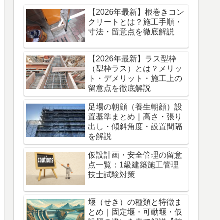
【2026年最新】根巻きコン
クリートとは？施工手順・
寸法・留意点を徹底解説
【2026年最新】ラス型枠
（型枠ラス）とは？メリッ
ト・デメリット・施工上の
留意点を徹底解説
足場の朝顔（養生朝顔）設
置基準まとめ｜高さ・張り
出し・傾斜角度・設置間隔
を解説
仮設計画・安全管理の留意
点一覧：1級建築施工管理
技士試験対策
堰（せき）の種類と特徴ま
とめ｜固定堰・可動堰・仮