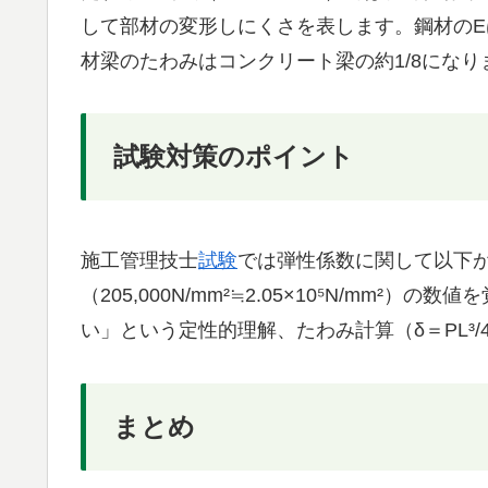
して部材の変形しにくさを表します。鋼材のE
材梁のたわみはコンクリート梁の約1/8になり
試験対策のポイント
施工管理技士
試験
では弾性係数に関して以下
（205,000N/mm²≒2.05×10⁵N/mm
い」という定性的理解、たわみ計算（δ＝PL³/
まとめ