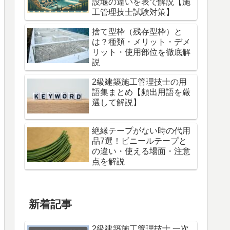
設堰の違いを表で解説【施
工管理技士試験対策】
捨て型枠（残存型枠）と
は？種類・メリット・デメ
リット・使用部位を徹底解
説
2級建築施工管理技士の用
語集まとめ【頻出用語を厳
選して解説】
絶縁テープがない時の代用
品7選！ビニールテープと
の違い・使える場面・注意
点を解説
新着記事
2級建築施工管理技士 一次